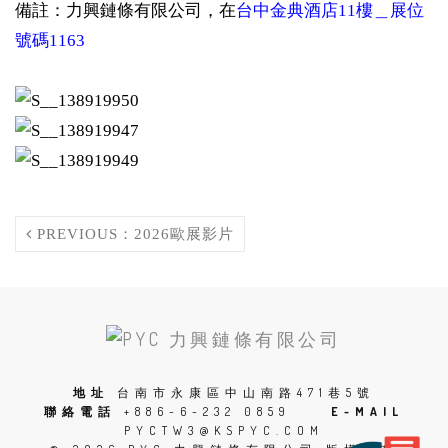
備註：力興鏈條有限公司，在
台中金典酒店11樓＿展位
號碼1163
PREVIOUS：2026歐展影片
SCROLL
TO
THE
地址
台南市永康區中山南路471巷5號
聯絡電話
+886-6-232 0859
E-MAIL
TOP
PYCTW3@KSPYC.COM
OF